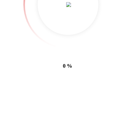
22. November 2023
0
Die wunderbar weiche Lederhose aus einer Verwertungs-
Spende wurde zu einem Taillenbindegürtel mit einem
lilafarbenem Futter für eine Kundin.
Category:
Produktportfolio, Reuse Repurpose
0%
Related Projects: