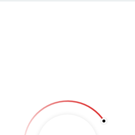
R UNS
MAßSCHNEIDEREI
REUSE REPURPOSE
P
telenorwhite